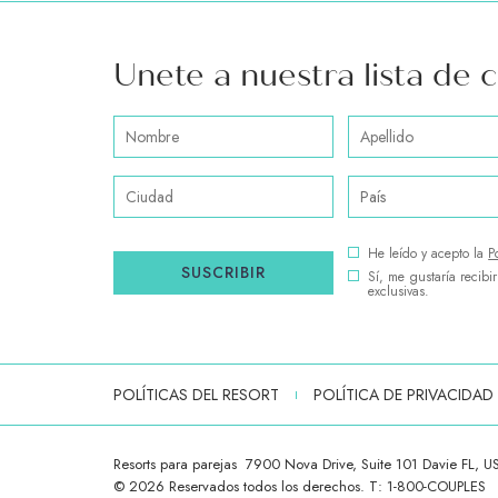
Unete a nuestra lista de 
Hidden
Nombre
Apellido
Field
Ciudad
País
(opens in new window)
He leído y acepto la
P
SUSCRIBIR
Sí, me gustaría recibi
exclusivas.
POLÍTICAS DEL RESORT
POLÍTICA DE PRIVACIDAD
Resorts para parejas
7900 Nova Drive, Suite 101 Davie FL, 
© 2026 Reservados todos los derechos. T:
1-800-COUPLES