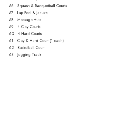
56 Squash & Racquetball Courts
57 Lap Pool & Jacuzzi
58 Massage Huts
59 4 Clay Courts
60 4 Hard Courts
61 Clay & Hard Court (1 each)
62 Basketball Court
&
63 Jogging Track