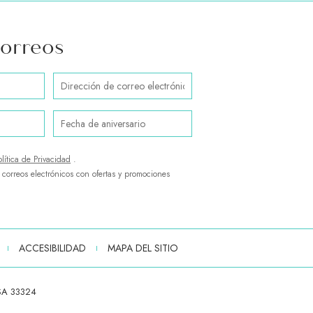
correos
Dirección
de
correo
electrónico
Fecha
de
aniversario
olítica de Privacidad
.
r correos electrónicos con ofertas y promociones
ACCESIBILIDAD
MAPA DEL SITIO
USA 33324