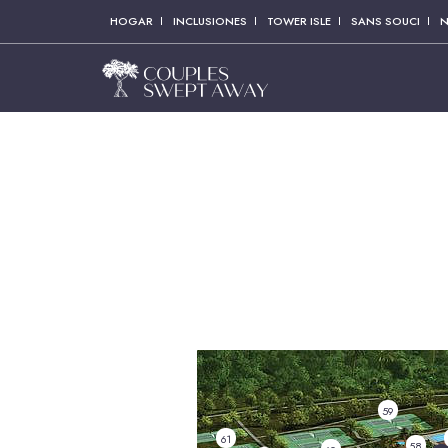
HOGAR
INCLUSIONES
TOWER ISLE
SANS SOUCI
N
59
61
58