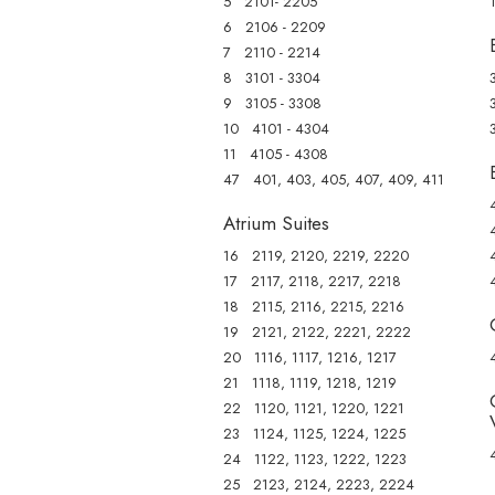
5 2101- 2205
vuelta desde Kingston (KIN) a Couples Sans Souci y Couples T
6 2106 - 2209
7 2110 - 2214
8 3101 - 3304
9 3105 - 3308
10 4101 - 4304
11 4105 - 4308
47 401, 403, 405, 407, 409, 411
Atrium Suites
16 2119, 2120, 2219, 2220
17 2117, 2118, 2217, 2218
18 2115, 2116, 2215, 2216
19 2121, 2122, 2221, 2222
20 1116, 1117, 1216, 1217
21 1118, 1119, 1218, 1219
22 1120, 1121, 1220, 1221
23 1124, 1125, 1224, 1225
24 1122, 1123, 1222, 1223
25 2123, 2124, 2223, 2224