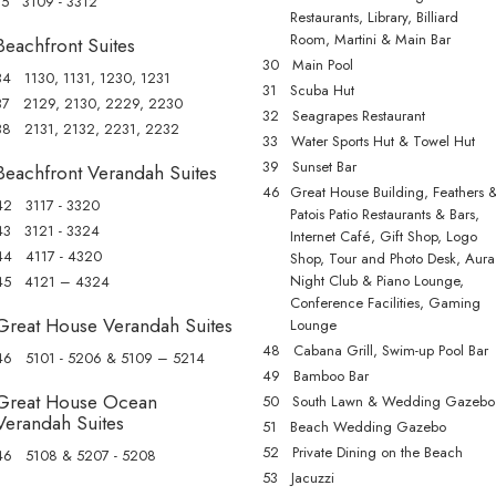
15 3109 - 3312
ower Isle se basa en una estancia mínima de 5 noches.
Restaurants, Library, Billiard
Room, Martini & Main Bar
Beachfront Suites
30 Main Pool
34 1130, 1131, 1230, 1231
31 Scuba Hut
37 2129, 2130, 2229, 2230
32 Seagrapes Restaurant
38 2131, 2132, 2231, 2232
33 Water Sports Hut & Towel Hut
39 Sunset Bar
Beachfront Verandah Suites
46
Great House Building, Feathers 
42 3117 - 3320
Patois Patio Restaurants & Bars,
43 3121 - 3324
Internet Café, Gift Shop, Logo
44 4117 - 4320
Shop, Tour and Photo Desk, Aura
Night Club & Piano Lounge,
45 4121 – 4324
Conference Facilities, Gaming
Great House Verandah Suites
Lounge
48 Cabana Grill, Swim-up Pool Bar
46 5101 - 5206 & 5109 – 5214
49 Bamboo Bar
Great House Ocean
50 South Lawn & Wedding Gazebo
Verandah Suites
51 Beach Wedding Gazebo
52 Private Dining on the Beach
46 5108 & 5207 - 5208
53 Jacuzzi