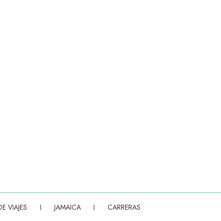
(OPENS IN NEW WINDOW)
E VIAJES
JAMAICA
CARRERAS