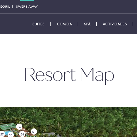
EGRIL
SWEPT AWAY
SUITES
COMIDA
SPA
ACTIVIDADES
(OPENS IN NE
Resort Map
56
63
Seleccione
57
54
55