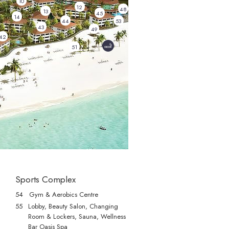
10
12
48
13
45
14
44
53
43
49
42
51
RESERVA
BER LOG IN
TRAVEL AGENT LOG IN
Sports Complex
54 Gym & Aerobics Centre
55
Lobby, Beauty Salon, Changing
é
Room & Lockers, Sauna, Wellness
Bar Oasis Spa