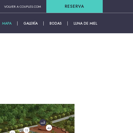
RESERVA
VOLVER A COUPLES.COM
MAPA
GALERÍA
BODAS
LUNA DE MIEL
W WINDOW)
(OPENS IN NEW WINDOW)
46
11